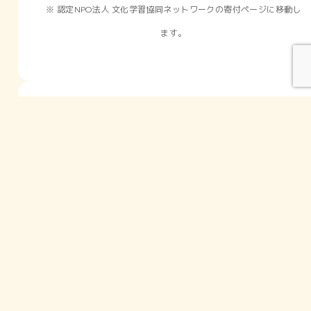
※ 認定NPO法人 文化学習協同ネットワークの
寄付ページに移動し
ます。
制作のお問い合わせをする